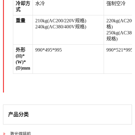
冷却方
水冷
强制空冷
式
重量
210kg(AC200/220V
规格
)
220kg
(AC200
240kg(AC380/400V规格)
格)
250kg
(AC380
规格)
外形
990*495*995
990*521*995
(H)*
(W)*
(D)mm
产品分类
激光焊接机