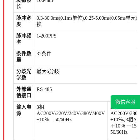
发振波
1064nm
长
脉冲宽
0.3-30.0ms(0.1ms单位),0.25-5.00ms(0.05ms单
度
换
脉冲频
1-200PPS
率
条件数
32条件
量
分歧光
最大6分歧
学数
外部通
RS-485
信接口
微信客服
输入电
3相
3相
源
AC200V/220V/240V/380V/400V
AC200V/380
±10％ 50/60Hz
±10％､3相AC
＋10％ －1
50/60Hz