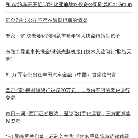
和.谐:汽车高开近13% 比亚迪战略投资公司附属iCar Group
汇金?通：公司不存在逾期担保的情况
专家：解.决老龄化的问题需要年轻人快点结婚生孩子
东微半导董事长携全!球领先脑机接口技术入驻闵行“脑智天
地”
刘‘万’军获批出任丰田汽车金融（中国）首席信息官
普定<富>民村镇银行被罚20万元：与身份不明的客户进行
交易
每日一词 | 西部证券殷涛：围绕{数}字化运营，三方面赋能
投资者
*ST;景峰重整启幕：石药入主背,后的多重风险与待解难题