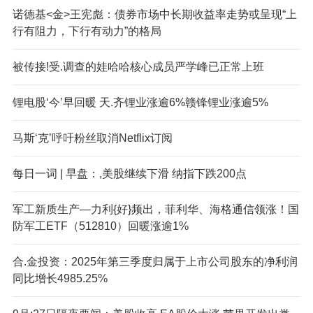
诺德基<金>王宪彪：债券市场中长期收益率走势或呈现“上
行有阻力，下行有动力”的格局
被传接!受.调查的娃哈哈核心成员严学峰已正常上班
锂电股‘今’早回暖 天.齐锂业涨逾6%赣锋锂业涨逾5%
马斯‘克’呼吁粉丝取消Netflix订阅
每日一词 | 早盘：,美股继续下滑 纳指下跌200点
军工新质生产—力利{好}频出，菲利华、海格通信领涨！国
防军工ETF（512810）回暖涨逾1%
合.金投资：2025年第三季度归属于上市公司股东的净利润
同比增长4985.25%