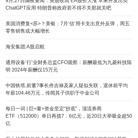
9月;27日隔夜要闻：美股收高 EA股价大涨 苹果开发出类
ChatGPT应用 特朗普称政府若不得不关那就关吧
美国消费复<苏>？美银：7月‘信’用卡支出意外反弹，周五
零售销售或大幅增长
海安集团:A股启航
通用设备‘行’业财务总监CFO观察：薪酬最低为九菱科技陈
明 2024年薪酬仅15万元
中国铁塔,前董?事长佟吉禄及家人疑似失联，退休前平均
年薪104.46万元，传闻其子供职于中金公司
每日一词 | 巨<量>资金坚定“抄底”，顶流券商
ETF（512000）单日再揽7．6亿元，近20日大举吸金超50
亿