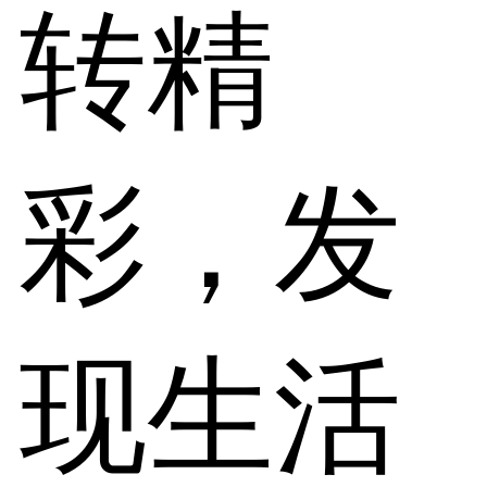
转精
彩，发
现生活