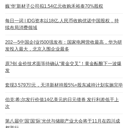
巍‘华’新材子公司拟1.54亿元收购禾裕泰70%股权
每日一词 | IDG资本以18亿.人民币收购优诺中国股权，持
续布局消费领域
202—5中国企{业}500强发布：国家电网营收最高，华为研
发投入最大，北京入围企业最多
原?创 金价技术面等待确认“黄金交叉”！黄金酝酿下一波爆
发
套现3,579万!元，天洋新材持股5%+股东减持计划实施完毕
伯克;希:尔发行价值14亿美元的日元债券 发行利差低于上
次
第八届中‘国’国‘际’光伏与储能产业大会将于11月在四川成
都举行