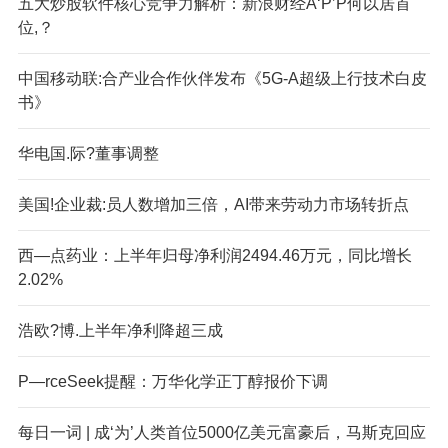
五大炒股软件核心竞争力解析：新浪财经A‘P’P何以居首
位,？
中国移动联:合产业合作伙伴发布《5G-A超级上行技术白皮
书》
华电国.际?董事调整
美国!企业裁:员人数增加三倍，AI带来劳动力市场转折点
西—点药业：上半年归母净利润2494.46万元，同比增长
2.02%
浩欧?博.上半年净利降超三成
P—r
ceSeek提醒：万华化学正丁醇报价下调
每日一词 | 成‘为’人类首位5000亿美元富豪后，马斯克回应