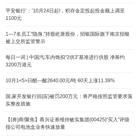
平安银行‘：’10月24日起!，积存金定投起投金额上调至
1100元
1—7名员工“隐身,”持股屹唐股份，招银国际旗下南京招银
被上交所监管警示
每日一词 | 中国汽;车内饰拟“2供3”基准进行供股 净筹约
3200万港元
10月1<5>日醋—酸2640.00元/吨 60天上涨11.39%
国,家开发银行回{应}被罚200万元：将严格按照监管要求落
实整改措施
【{券}商!聚焦】甬兴证券维持敏实集团(00425)“买入”评级
指公司电池盒业务快速放量