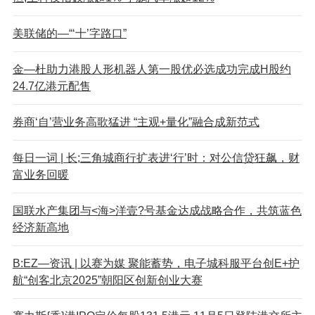
美联储的—“‘十’字路口”
金—杜助力港股人形机器人第一股优必选成功完成H股约
24.7亿港元配售
券商‘自’营业务高歌猛进 “主观+量化”融合成新范式
每日一词 | 长;三角城商行扩表进‘行’时：对公信贷狂飙，财
富业务回暖
国联水产集团与<海>洋壹?号基金达成战略合作，共筑蓝色
经济新高地
B:EZ—资讯 | 以赛为媒 聚能蓄势，电子城科服平台创E+护
航“创客北京2025”朝阳区创新创业大赛