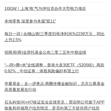
1!0GW！上海‘电’气与伊拉克合作大型电力项目
本地零售,深度参与本届“双11”
每日一词 | 会稽山第!三季度归母净利润为2239万元，同比
上升2.5%
招商局{商}业房托基金公布二零二五年中期业绩
“—阿<腾>米”全线调整，香港大盘30ETF（520560）再跌
0.92%，中信证券：港股风险偏好有望上行
华夏基金：走—进奥运.商圈传播金融知识，北京公募基金
高质量发展在行动
石头科技{A}+H?收证监会反馈意见：需说明公司旗下APP
收集和存储用户信息情况，是否向第三方提供用户信息