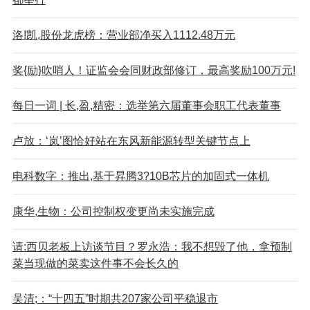
洛!凯,股份龙虎榜：营业部净买入1112.48万元
奖{励}吹哨人！证监会会同财政部修订，最高奖励100万元!
每日一词 | 长,盈,精密：选举第六届董事会职工代表董事
卢放：‘岚’图恰好站在东风新能源转型关键节点上
电科数字：推出,基于昇腾3?10B芯片的加固式一体机
康华,生物：公司控制权变更尚未实施完成
请:西贝老板上访谈节目？罗永浩：我不想毁了他，拿预制
菜当现做的菜卖这件事不会长久的
吴清;：“十四五”时期共207家公司平稳退市