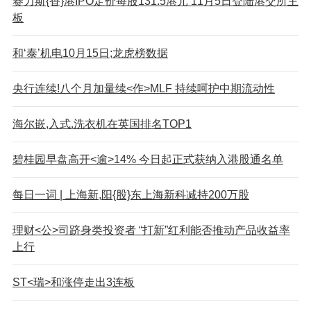
赛力斯{香}港IPO定价每股131.5港元 11月5日登陆港交所主
板
和‘泰’机电10月15日;龙虎榜数据
央行连续!八个月加量续<作>MLF 持续呵护中期流动性
海尔嵌,入式.洗衣机在英国排名TOP1
碧桂园早盘高开<逾>14% 今日起正式获纳入港股通名单
每日一词 | 上海新,阳{股}东上海新科减持200万股
理财<公>司跻身
类投资者 “打新”红利能否推动产品收益率
上行
ST<瑞>和涨停走出3连板