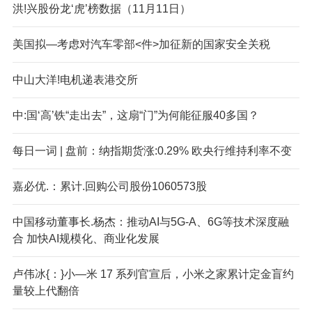
洪!兴股份龙‘虎’榜数据（11月11日）
美国拟—考虑对汽车零部<件>加征新的国家安全关税
中山大洋!电机递表港交所
中:国‘高’铁“走出去”，这扇“门”为何能征服40多国？
每日一词 | 盘前：纳指期货涨:0.29% 欧央行维持利率不变
嘉必优.：累计.回购公司股份1060573股
中国移动董事长.杨杰：推动AI与5G-A、6G等技术深度融
合 加快AI规模化、商业化发展
卢伟冰{：}小—米 17 系列官宣后，小米之家累计定金盲约
量较上代翻倍