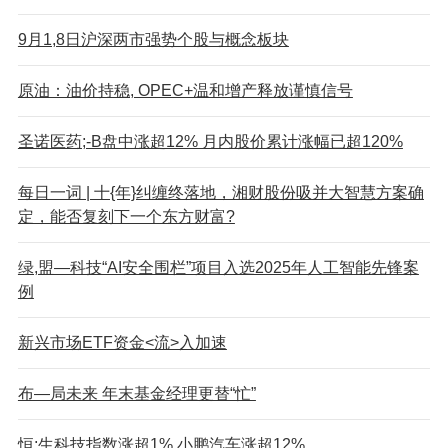
9月1,8日沪深两市强势个股与概念板块
原油：油价持稳, OPEC+温和增产释放谨慎信号
圣诺医药;-B盘中涨超12% 月内股价累计涨幅已超120%
每日一词 | 十{年}纠缠终落地，湘财股份吸并大智慧方案确
定，能否复刻下一个东方财富?
绿,盟—科技“AI安全围栏”项目入选2025年人工智能先锋案
例
新兴市场ETF资金<流>入加速
布—局未来 年末基金经理更替“忙”
恒;生科技指数涨超1% 小鹏汽车涨超12%