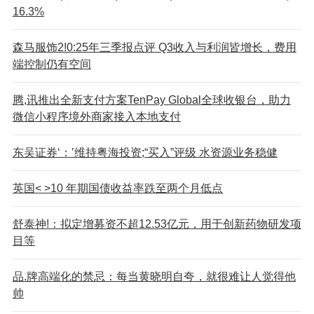
16.3%
森马服饰2!0:25年三季报点评 Q3收入与利润皆增长，费用
端控制仍有空间
腾,讯推出全新支付方案TenPay Global全球收银台，助力
微信小程序境外商家接入本地支付
东吴证券‘：’维持粤海投资;“买入”评级 水资源业务稳健
英国< >10 年期国债收益率跌至两个月低点
舒泰神!：拟定增募资不超12.53亿元，用于创新药物研发项
目等
品.牌高端化的禁忌：每当黄晓明自夸，就很难让人觉得他
帅