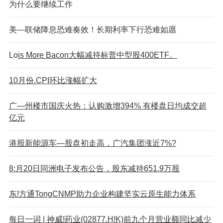
为什么要继续工作
美—联储降息恐难奏效！长期利率下行恐难如愿
Lo
is Mo
re Bacon大幅减持标普中型股400ETF。
10月份.CPI环比涨幅扩大
广—州楼市国庆火热：认购激增394% 有楼盘日均成交超
亿元
港股新能源车—股盘初走高，广汽集团涨近7%?
8:月20日同洲电子发布公告，股东减持651.9万股
东!方通TongCNMP助力企业构建坚实云原生能力体系
每日一词 | 神威!药业(02877.H!K)前九个月营业额同比减少