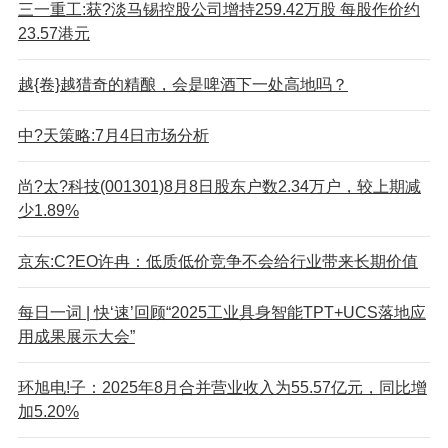
三一重工:获?淡马锡控股公司增持259.42万股 每股作价约
23.57港元
越{卷}越猎奇的精酿，会是啤酒下一处高地吗？
中?天策略:7月4日市场分析
尚?太?科技(001301)8月8日股东户数2.34万户，较上期减
少1.89%
京东:C?EO许冉：低质低价竞争不会给行业带来长期价值
每日一词 | 快‘速’回顾“2025工业具身智能TPT+UCS落地应
用成果展示大会”
环旭电!子：2025年8月合并营业收入为55.57亿元，同比增
加5.20%